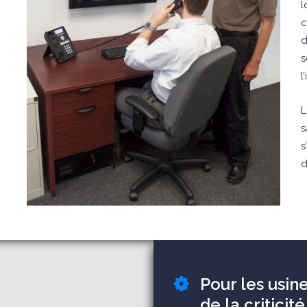
l
c
d
s
l
L
s
s
d
Pour les usin
de la criticit