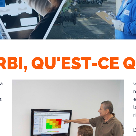
BI, QU'EST-CE Q
la
G
n
s.
e
l
r
L