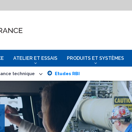
CE
ATELIER ET ESSAIS
PRODUITS ET SYSTÈMES
tance technique
Etudes RBI