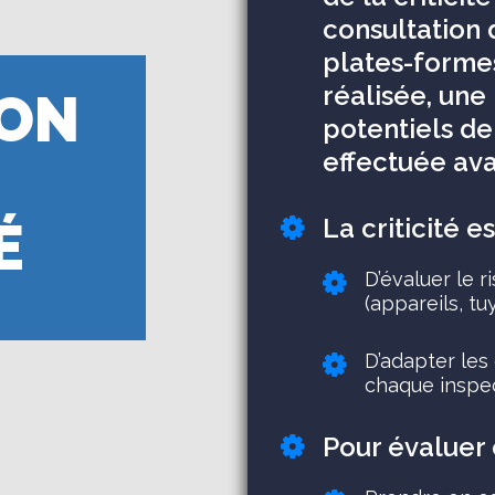
consultation 
plates-forme
réalisée, une
ION
potentiels de 
effectuée avan
É
La criticité e
D’évaluer le 
(appareils, tu
D’adapter les
chaque inspe
Pour évaluer c