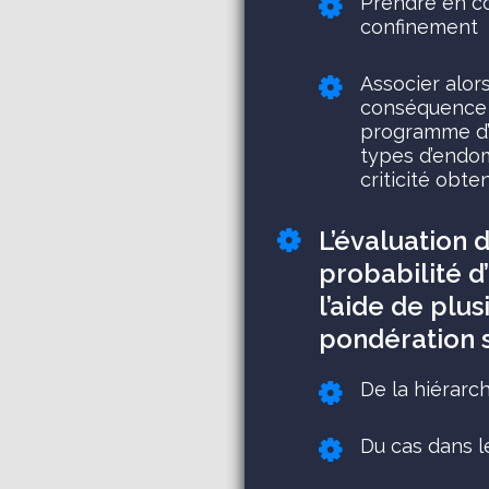
Prendre en c
confinement
Associer alors
conséquence p
programme d’
types d’endo
criticité obte
L’évaluation
probabilité d
l’aide de plu
pondération s
De la hiérarch
Du cas dans l